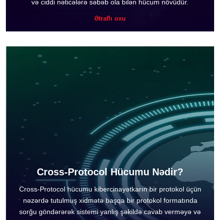
və ciddi nəticələrə səbəb ola bilən hücum növüdür.
Ətraflı oxu
Cross-Protocol Hücumu Nədir?
Cross-Protocol hücumu kibercinayətkarın bir protokol üçün
nəzərdə tutulmuş xidmətə başqa bir protokol formatında
sorğu göndərərək sistemi yanlış şəkildə cavab verməyə və