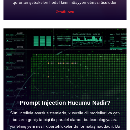
qorunan şəbəkələri hədəf kimi müəyyən etməsi üsuludur.
Ətraflı oxu
Prompt Injection Hücumu Nədir?
Süni intellekt əsaslı sistemlərin, xüsusilə dil modelləri və çat-
botların geniş tətbiqi ilə paralel olaraq, bu texnologiyalara
yönəlmiş yeni nəsil kibertəhlükələr də formalaşmaqdadır. Bu