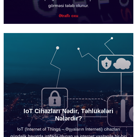
görməsi tələb olunur.
Ətraflı oxu
IoT Cihazları Nədir, Təhlükələri
Nələrdir?
IoT (Internet of Things – Əşyaların İnterneti) cihazları
gündəlik həyatda istifadə olunan və internet vasitəsilə bir-biri