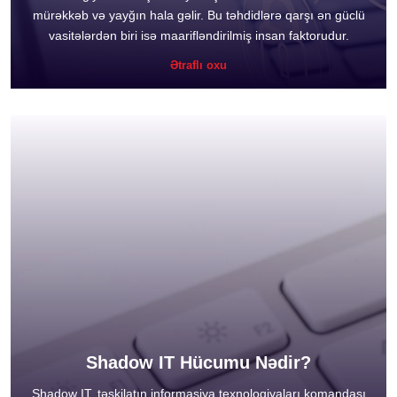
mürəkkəb və yayğın hala gəlir. Bu təhdidlərə qarşı ən güclü
vasitələrdən biri isə maarifləndirilmiş insan faktorudur.
Ətraflı oxu
Shadow IT Hücumu Nədir?
Shadow IT, təşkilatın informasiya texnologiyaları komandası