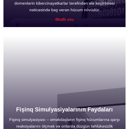
domenlərin kibercinayətkarlar tərəfindən ələ keçirilməsi
nəticəsində baş verən hücum növüdür.
Ətraflı oxu
Fişinq Simulyasiyalarının Faydaları
Fişinq simulyasiyası – əməkdaşların fişinq hücumlarına qarşı
reaksiyalarını ölçmək və onlarda düzgün təhlükəsizlik