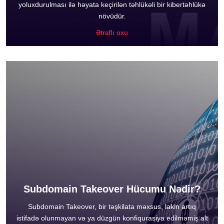
yoluxdurulması ilə həyata keçirilən təhlükəli bir kibertəhlükə
növüdür.
Ətraflı oxu
Subdomain Takeover Hücumu Nədir?
Subdomain Takeover, bir təşkilata məxsus, lakin artıq
istifadə olunmayan və ya düzgün konfiqurasiya edilməmiş alt