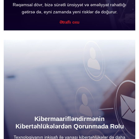
Rəqəmsal dövr, bizə sürətli ünsiyyət və əməliyyat rahatlığı
gətirsə də, eyni zamanda yeni risklər də doğurur.
Ətraflı oxu
Kibermaarifləndirmənin
Kibertəhlükələrdən Qorunmada Rolu
Texnologiyanın inkişafı ilə yanaşı kibertəhlükələr də daha