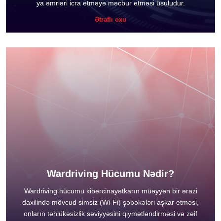
ya əmrləri icra etməyə məcbur etməsi üsuludur.
Ətraflı oxu
Wardriving Hücumu Nədir?
Wardriving hücumu kibercinayətkarın müəyyən bir ərazi
daxilində mövcud simsiz (Wi-Fi) şəbəkələri aşkar etməsi,
onların təhlükəsizlik səviyyəsini qiymətləndirməsi və zəif