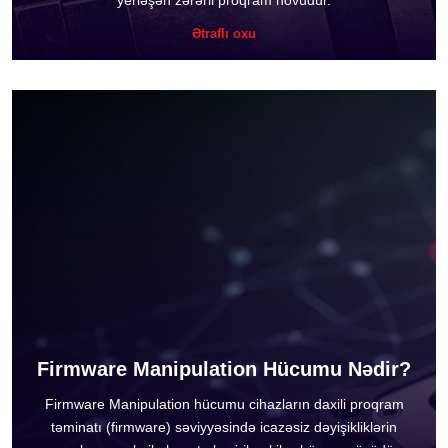
yerləşən zərərli proqram növüdür.
Ətraflı oxu
Firmware Manipulation Hücumu Nədir?
Firmware Manipulation hücumu cihazların daxili proqram
təminatı (firmware) səviyyəsində icazəsiz dəyişikliklərin