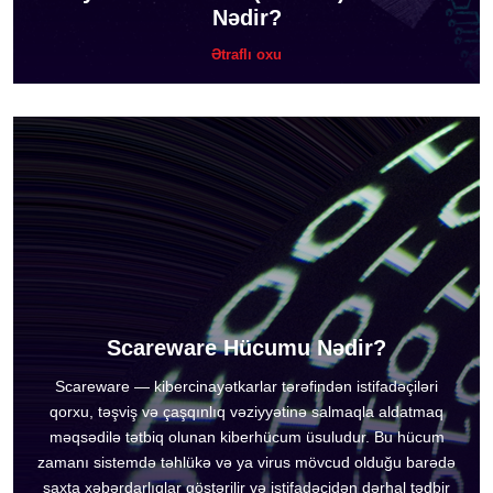
Nədir?
Ətraflı oxu
Scareware Hücumu Nədir?
Scareware — kibercinayətkarlar tərəfindən istifadəçiləri
qorxu, təşviş və çaşqınlıq vəziyyətinə salmaqla aldatmaq
məqsədilə tətbiq olunan kiberhücum üsuludur. Bu hücum
zamanı sistemdə təhlükə və ya virus mövcud olduğu barədə
saxta xəbərdarlıqlar göstərilir və istifadəçidən dərhal tədbir