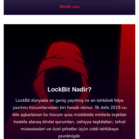
Ətraflı oxu
LockBit Nədir?
LockBit dünyada ən geniş yayılmış və ən təhlükəli fidyə
yazılımı hücumlarından biri hesab olunur. İlk dəfə 2019-cu
ildə aşkarlanan bu hücum qısa müddətdə minlərlə təşkilatı
hədəfə alaraq dövlət qurumları, səhiyyə təşkilatları, təhsil
müəssisələri və özəl şirkətlər üçün ciddi təhlükəyə
çevrilmişdir.