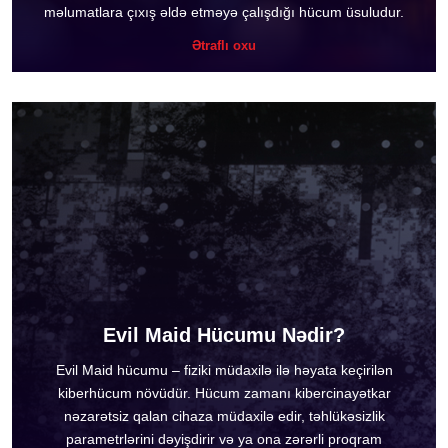
məlumatlara çıxış əldə etməyə çalışdığı hücum üsuludur.
Ətraflı oxu
Evil Maid Hücumu Nədir?
Evil Maid hücumu – fiziki müdaxilə ilə həyata keçirilən
kiberhücum növüdür. Hücum zamanı kibercinayətkar
nəzarətsiz qalan cihaza müdaxilə edir, təhlükəsizlik
parametrlərini dəyişdirir və ya ona zərərli proqram