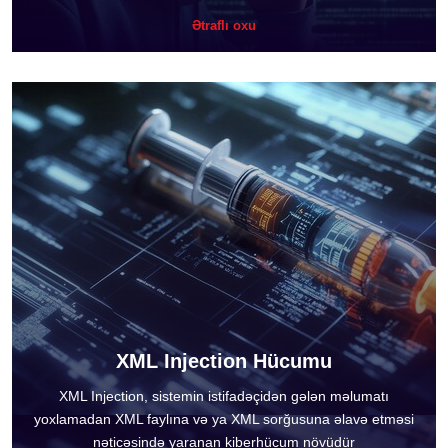
Ətraflı oxu
XML Injection Hücumu
XML Injection, sistemin istifadəçidən gələn məlumatı
yoxlamadan XML faylına və ya XML sorğusuna əlavə etməsi
nəticəsində yaranan kiberhücum növüdür