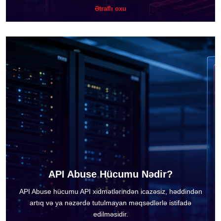
Ətraflı oxu
API Abuse Hücumu Nədir?
API Abuse hücumu API xidmətlərindən icazəsiz, həddindən
artıq və ya nəzərdə tutulmayan məqsədlərlə istifadə
edilməsidir.