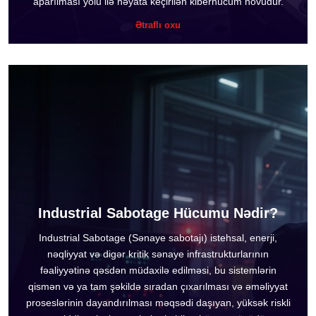
aparılması yolu ilə həyata keçirilən kiberhücum növüdür.
Ətraflı oxu
Industrial Sabotage Hücumu Nədir?
Industrial Sabotage (Sənaye sabotajı) istehsal, enerji,
nəqliyyat və digər kritik sənaye infrastrukturlarının
fəaliyyətinə qəsdən müdaxilə edilməsi, bu sistemlərin
qismən və ya tam şəkildə sıradan çıxarılması və əməliyyat
proseslərinin dayandırılması məqsədi daşıyan, yüksək riskli