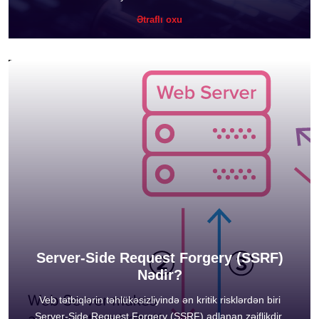
Ətraflı oxu
Server-Side Request Forgery (SSRF)
Nədir?
Veb tətbiqlərin təhlükəsizliyində ən kritik risklərdən biri
Server-Side Request Forgery (SSRF) adlanan zəiflikdir.