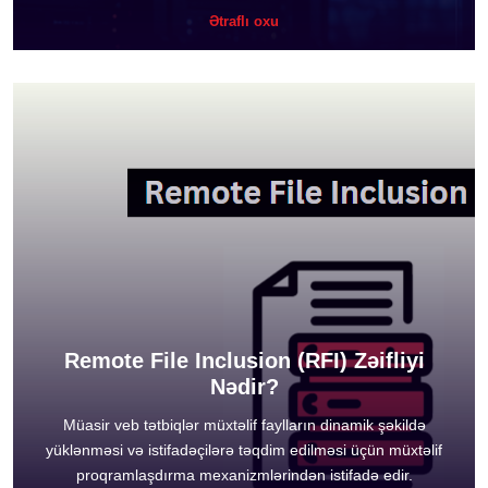
Ətraflı oxu
Remote File Inclusion (RFI) Zəifliyi
Nədir?
Müasir veb tətbiqlər müxtəlif faylların dinamik şəkildə
yüklənməsi və istifadəçilərə təqdim edilməsi üçün müxtəlif
proqramlaşdırma mexanizmlərindən istifadə edir.