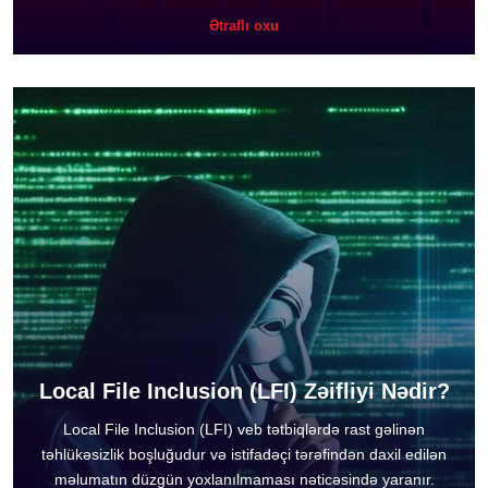
Ətraflı oxu
Local File Inclusion (LFI) Zəifliyi Nədir?
Local File Inclusion (LFI) veb tətbiqlərdə rast gəlinən
təhlükəsizlik boşluğudur və istifadəçi tərəfindən daxil edilən
məlumatın düzgün yoxlanılmaması nəticəsində yaranır.