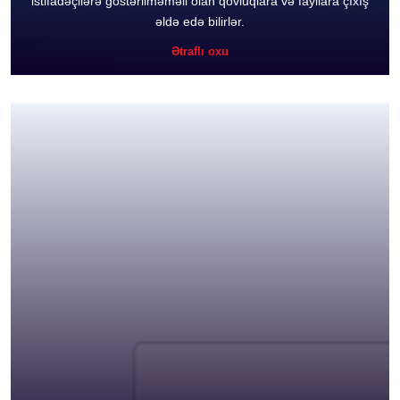
istifadəçilərə göstərilməməli olan qovluqlara və fayllara çıxış
əldə edə bilirlər.
Ətraflı oxu