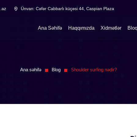
.az
Ünvan:
Cəfər Cabbarlı küçəsi 44, Caspian Plaza
Ana Səhifə
Haqqımızda
Xidmətlər
Blo
Ana səhifə
Blog
Shoulder surfing nədir?