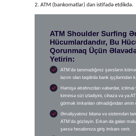
2. ATM (bankomatlar) dan istifadə etdikdə.
ATM Shoulder Surfing Ə
Hücumlardandır, Bu Hü
Qorunmaq Üçün Əlavədək
Yetirin:
ATM'də tanımadığınız şəxslərın köməy
lazım olan təqdirdə bank işçilərindən 
Həmişə ətrafınızdan xəbərdar, ictimai y
kiminsə sizi izlədiyini, cihaza və ya AT
görmək imkanları olmadığından əmin 
Əməliyyatınız bitənə və sistemdən ta
ATM'də gözləyin. Erkən da galan məlu
şəxsə hesabınıza giriş imkanı verir.