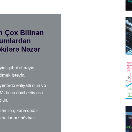
n Çox Bilinən
cumlardan
ilərə Nəzər
ini qəbul etməyin,
kömək istəyin.
erlərdə ehtiyatlı olun və
M'də nə daxil etdiyinizi
olun.
mamilə çıxana qədər
matlarınız növbəti