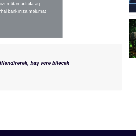
nızı mütəmadi olaraq
rhal bankınıza məlumat
fləndirərək, baş verə biləcək