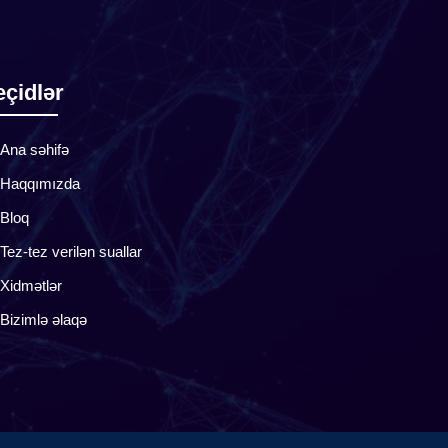
çidlər
Ana səhifə
Haqqımızda
Bloq
Tez-tez verilən suallar
Xidmətlər
Bizimlə əlaqə