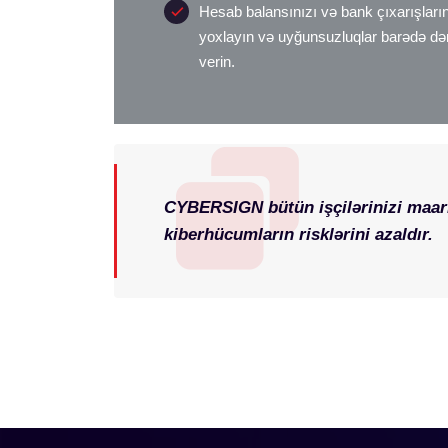
Hesab balansınızı və bank çıxarışları
yoxlayın və uyğunsuzluqlar barədə də
verin.
CYBERSIGN bütün işçilərinizi maari
kiberhücumların risklərini azaldır.