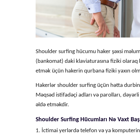
Shoulder surfing hücumu haker şəxsi məlum
(bankomat) daki klaviaturasına fiziki olaraq 
etmək üçün hakerin qurbana fiziki yaxın ol
Hakerlər shoulder surfing üçün hətta durbin v
Məqsəd istifadəçi adları və parolları, dəyərl
əldə etməkdir.
Shoulder Surfing Hücumları Nə Vaxt Baş 
1. İctimai yerlərdə telefon və ya komputerin