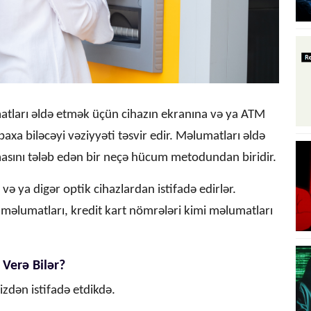
atları əldə etmək üçün cihazın ekranına və ya ATM
baxa biləcəyi vəziyyəti təsvir edir. Məlumatları əldə
masını tələb edən bir neçə hücum metodundan biridir.
ə ya digər optik cihazlardan istifadə edirlər.
i məlumatları, kredit kart nömrələri kimi məlumatları
Verə Bilər?
izdən istifadə etdikdə.