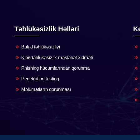
Təhlükəsizlik Həlləri
Ke
Bulud təhlükəsizliyi
Kibertəhlükəsizlik məsləhət xidməti
Phishing hücumlarından qorunma
Penetration testing
Məlumatların qorunması