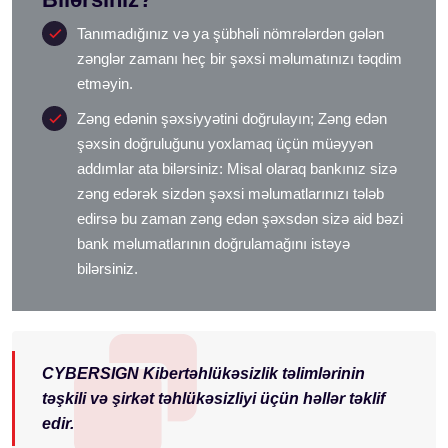
Tanımadığınız və ya şübhəli nömrələrdən gələn
zənglər zamanı heç bir şəxsi məlumatınızı təqdim
etməyin.
Zəng edənin şəxsiyyətini doğrulayın; Zəng edən
şəxsin doğruluğunu yoxlamaq üçün müəyyən
addımlar ata bilərsiniz: Misal olaraq bankınız sizə
zəng edərək sizdən şəxsi məlumatlarınızı tələb
edirsə bu zaman zəng edən şəxsdən sizə aid bəzi
bank məlumatlarının doğrulamağını istəyə
bilərsiniz.
CYBERSIGN Kibertəhlükəsizlik təlimlərinin
təşkili və şirkət təhlükəsizliyi üçün həllər təklif
edir.