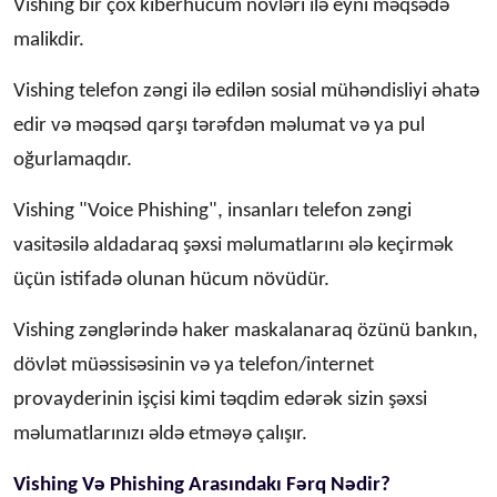
Vishing bir çox kiberhücum növləri ilə eyni məqsədə
malikdir.
Vishing telefon zəngi ilə edilən sosial mühəndisliyi əhatə
edir və məqsəd qarşı tərəfdən məlumat və ya pul
oğurlamaqdır.
Vishing "Voice Phishing", insanları telefon zəngi
vasitəsilə aldadaraq şəxsi məlumatlarını ələ keçirmək
üçün istifadə olunan hücum növüdür.
Vishing zənglərində haker maskalanaraq özünü bankın,
dövlət müəssisəsinin və ya telefon/internet
provayderinin işçisi kimi təqdim edərək sizin şəxsi
məlumatlarınızı əldə etməyə çalışır.
Vishing Və Phishing Arasındakı Fərq Nədir?