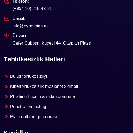
Telefon:
(+994 10) 215-43-21
Email:
info@cybersign.az
Ünvan:
Cəfər Cabbarlı küçəsi 44, Caspian Plaza
Təhlükəsizlik Həlləri
Bulud təhlükəsizliyi
Kibertəhlükəsizlik məsləhət xidməti
Phishing hücumlarından qorunma
Penetration testing
Məlumatların qorunması
Keçidlər