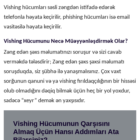
Vishing hücumları səsli zəngdən istifadə edərək
telefonla həyata keçirilir, phishing hücumları isə email
vasitəsilə həyata keçirilir.
Vishing Hücumunu Necə Müəyyənləşdirmək Olar?
Zəng edən şəxs məlumatınızı soruşur və sizi cavab
verməkdə tələsdirir; Zəng edən şəxs şəxsi məlumatı
soruşduqda, siz şübhə ilə yanaşmalısınız. Çox vaxt
sorğunun qanuni və ya vishing fırıldaqçılığının bir hissəsi
olub olmadığını dəqiq bilmək üçün heç bir yol yoxdur,
sadəcə “xeyr” demək ən yaxşısıdır.
Vishing Hücumunun Qarşısını
Almaq Üçün Hansı Addımları Ata
Bilərsiniz?