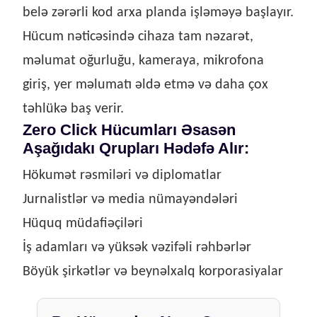
belə zərərli kod arxa planda işləməyə başlayır.
Hücum nəticəsində cihaza tam nəzarət,
məlumat oğurluğu, kameraya, mikrofona
giriş, yer məlumatı əldə etmə və daha çox
təhlükə baş verir.
Zero Click Hücumları Əsasən
Aşağıdakı Qrupları Hədəfə Alır:
Hökumət rəsmiləri və diplomatlar
Jurnalistlər və media nümayəndələri
Hüquq müdafiəçiləri
İş adamları və yüksək vəzifəli rəhbərlər
Böyük şirkətlər və beynəlxalq korporasiyalar