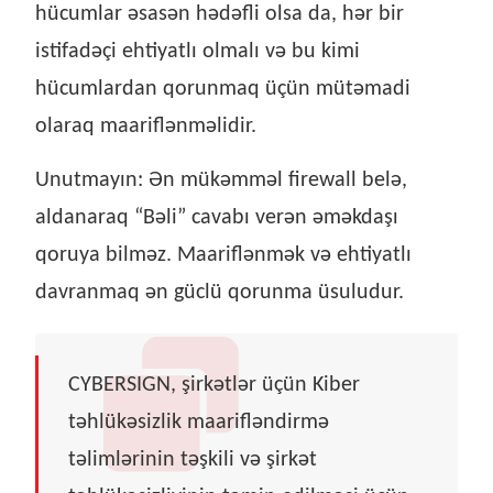
hücumlar əsasən hədəfli olsa da, hər bir
istifadəçi ehtiyatlı olmalı və bu kimi
hücumlardan qorunmaq üçün mütəmadi
olaraq maariflənməlidir.
Unutmayın: Ən mükəmməl firewall belə,
aldanaraq “Bəli” cavabı verən əməkdaşı
qoruya bilməz. Maariflənmək və ehtiyatlı
davranmaq ən güclü qorunma üsuludur.
CYBERSIGN, şirkətlər üçün Kiber
təhlükəsizlik maarifləndirmə
təlimlərinin təşkili və şirkət