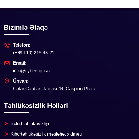
Bizimlə Əlaqə
Telefon:
(+994 10) 215-43-21
Email:
info@cybersign.az
Ünvan:
Cəfər Cabbarlı küçəsi 44, Caspian Plaza
Təhlükəsizlik Həlləri
Bulud təhlükəsizliyi
Kibertəhlükəsizlik məsləhət xidməti