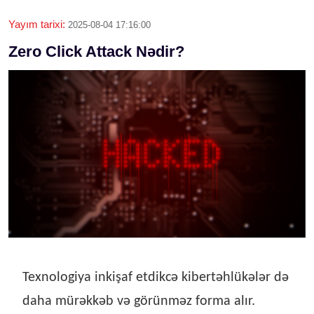
Yayım tarixi:
2025-08-04 17:16:00
Zero Click Attack Nədir?
Texnologiya inkişaf etdikcə kibertəhlükələr də
daha mürəkkəb və görünməz forma alır.