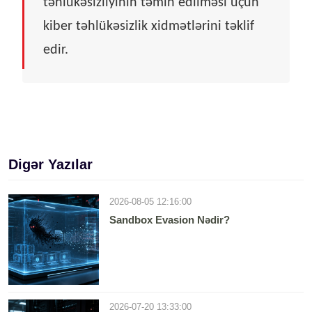
təhlükəsizliyinin təmin edilməsi üçün
kiber təhlükəsizlik xidmətlərini təklif
edir.
Digər Yazılar
2026-08-05 12:16:00
Sandbox Evasion Nədir?
2026-07-20 13:33:00