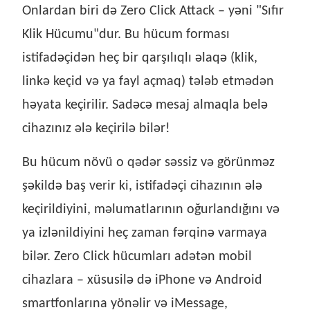
Onlardan biri də Zero Click Attack – yəni "Sıfır
Klik Hücumu"dur. Bu hücum forması
istifadəçidən heç bir qarşılıqlı əlaqə (klik,
linkə keçid və ya fayl açmaq) tələb etmədən
həyata keçirilir. Sadəcə mesaj almaqla belə
cihazınız ələ keçirilə bilər!
Bu hücum növü o qədər səssiz və görünməz
şəkildə baş verir ki, istifadəçi cihazının ələ
keçirildiyini, məlumatlarının oğurlandığını və
ya izlənildiyini heç zaman fərqinə varmaya
bilər. Zero Click hücumları adətən mobil
cihazlara – xüsusilə də iPhone və Android
smartfonlarına yönəlir və iMessage,