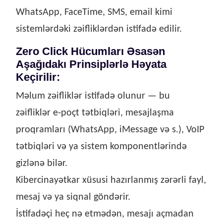
WhatsApp, FaceTime, SMS, email kimi
sistemlərdəki zəifliklərdən istifadə edilir.
Zero Click Hücumları Əsasən
Aşağıdakı Prinsiplərlə Həyata
Keçirilir:
Məlum zəifliklər istifadə olunur — bu
zəifliklər e-poçt tətbiqləri, mesajlaşma
proqramları (WhatsApp, iMessage və s.), VoIP
tətbiqləri və ya sistem komponentlərində
gizlənə bilər.
Kibercinayətkar xüsusi hazırlanmış zərərli fayl,
mesaj və ya siqnal göndərir.
İstifadəçi heç nə etmədən, mesajı açmadan