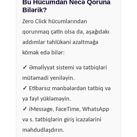
Bu Hücumdan Necə Qoruna
Bilərik?
Zero Click hücumlarından
qorunmaq çətin olsa da, aşağıdakı
addımlar təhlükəni azaltmağa
kömək edə bilər:
✓
Əməlİyyat sistemi və tətbiqləri
mütəmadi yeniləyin.
✓
Etibarsız mənbələrdən tətbiq və
ya fayl yükləməyin.
✓
iMessage, FaceTime, WhatsApp
və s. tətbiqlərin giriş icazələrini
məhdudlaşdırın.