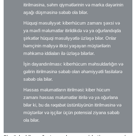
itirilməsinə, səhm qiymətlərinin və marka dəyərinin
aşağı düşməsinə səbəb ola bilər.
Hüquqi məsuliyyət: kiberhücum zamanı şəxsi və
ya məxfi məlumatlar itirildikdə və ya oğurlandıqda
şirkətlər hüquqi məsuliyyətlə üzləşə bilər. Onlar
həmçinin maliyyə itkisi yaşayan müştərilərin
məhkəmə iddiaları ilə üzləşə bilərlər.
İşin dayandırılması: kiberhücum məhsuldarlığın və
gəlirin itirilməsinə səbəb olan əhəmiyyətli fasilələrə
səbəb ola bilər.
Həssas məlumatların itirilməsi: kiber hücum
zamanı həssas məlumatlar itirilə və ya oğurlana
bilər ki, bu da rəqabət üstünlüyünün itirilməsinə və
müştərilər və işçilər üçün potensial ziyana səbəb
ola bilər.