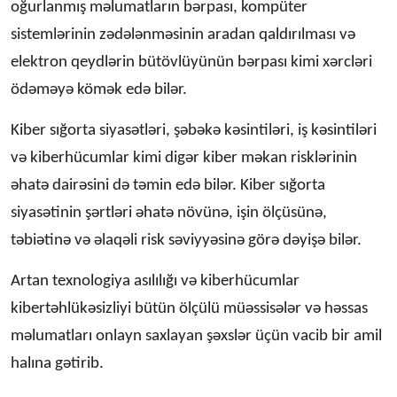
oğurlanmış məlumatların bərpası, kompüter
sistemlərinin zədələnməsinin aradan qaldırılması və
elektron qeydlərin bütövlüyünün bərpası kimi xərcləri
ödəməyə kömək edə bilər.
Kiber sığorta siyasətləri, şəbəkə kəsintiləri, iş kəsintiləri
və kiberhücumlar kimi digər kiber məkan risklərinin
əhatə dairəsini də təmin edə bilər. Kiber sığorta
siyasətinin şərtləri əhatə növünə, işin ölçüsünə,
təbiətinə və əlaqəli risk səviyyəsinə görə dəyişə bilər.
Artan texnologiya asılılığı və kiberhücumlar
kibertəhlükəsizliyi bütün ölçülü müəssisələr və həssas
məlumatları onlayn saxlayan şəxslər üçün vacib bir amil
halına gətirib.