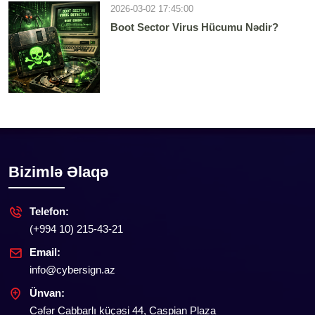
2026-03-02 17:45:00
Boot Sector Virus Hücumu Nədir?
Bizimlə Əlaqə
Telefon:
(+994 10) 215-43-21
Email:
info@cybersign.az
Ünvan:
Cəfər Cabbarlı küçəsi 44, Caspian Plaza