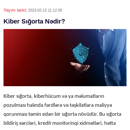
Yayım tarixi:
2023-02-13 11:12:00
Kiber Sığorta Nədir?
Kiber sığorta, kiberhücum və ya məlumatların
pozulması halında fərdlərə və təşkilatlara maliyyə
qorunması təmin edən bir sığorta növüdür. Bu sığorta
bildiriş xərcləri, kredit monitorinqi xidmətləri, hətta