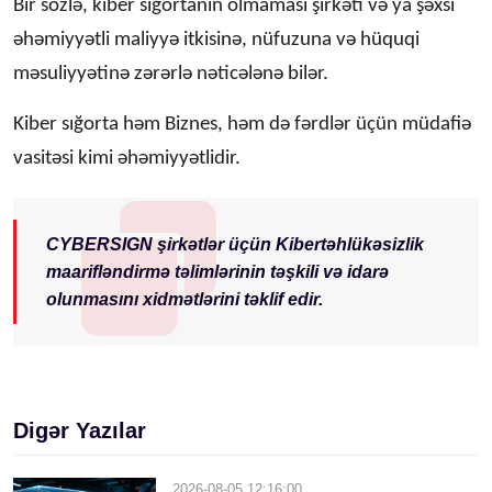
Bir sözlə, kiber sığortanın olmaması şirkəti və ya şəxsi
əhəmiyyətli maliyyə itkisinə, nüfuzuna və hüquqi
məsuliyyətinə zərərlə nəticələnə bilər.
Kiber sığorta həm Biznes, həm də fərdlər üçün müdafiə
vasitəsi kimi əhəmiyyətlidir.
CYBERSIGN şirkətlər üçün Kibertəhlükəsizlik
maarifləndirmə təlimlərinin təşkili və idarə
olunmasını xidmətlərini təklif edir.
Digər Yazılar
2026-08-05 12:16:00