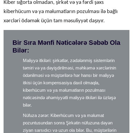
Kiber sığorta olmadan, şirkət və ya fərdi şəxs
kiberhücum və ya məlumatların pozulması ilə bağlı
xərcləri ödəmək üçün tam məsuliyyət daşıyır.
Bir Sıra Mənfi Nəticələrə Səbəb Ola
Bilər:
Maliyyə itkiləri: şirkətlər, zədələnmiş sistemlərin
təmiri və ya dəyişdirilməsi, məhkəmə xərclərinin
ödənilməsi və müştərilərə hər hansı bir maliyyə
itkisi üçün kompensasiya daxil olmaqla,
kiberhücum və ya məlumatların pozulması
nəticəsində əhəmiyyətli maliyyə itkiləri ilə üzləşə
bilər.
Nüfuza zərər: Kiberhücum və ya məlumat
pozuntusundan sonra Şirkətin nüfuzuna dəyən
ziyan sarsıdıcı və uzun ola bilər. Bu, müştərilərin