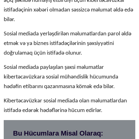
açıq şəkildə nümayiş etdirdiyi üçün kibertəcavüzkar
istifadəçinin xəbəri olmadan səssizcə məlumat əldə edə
bilər.
Sosial mediada yerləşdirilən məlumatlardan parol əldə
etmək və ya biznes istifadəçilərinin şəxsiyyətini
doğrulamaq üçün istifadə olunur.
Sosial mediada paylaşılan şəxsi məlumatlar
kibertəcavüzkara sosial mühəndislik hücumunda
hədəfin etibarını qazanmasına kömək edə bilər.
Kibertəcavüzkar sosial mediada olan məlumatlardan
istifadə edərək hədəflərinə hücum edirlər.
Bu Hücumlara Misal Olaraq: