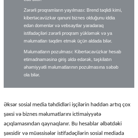
Zərərli proqramların yayılması: Brend təqlidi kimi,
kibertəcavüzkar qanuni biznes olduğunu iddia
edən domenlər və vebsaytlar yaradaraq
istifadəçiləri zərərli proqram yükləmək və ya
məlumatları təqdim etmək üçün aldada bilər.
Məlumatların pozulması: Kibertəcavüzkar hesab
etimadnaməsinə giriş əldə edərək, təşkilatın
əhəmiyyətli məlumatlarının pozulmasına səbəb
ola bilər.
Əksər sosial media təhdidləri işçilərin həddən artıq çox
şəxsi və biznes məlumatlarını ictimaiyyətə
açıqlamasından qaynaqlanır. Bu hesablar əlbətdəki
şəxsidir və müəssisələr istifadəçilərin sosial mediada