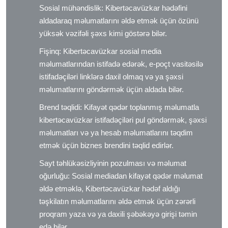
Sosial mühəndislik: Kibertəcavüzkar hədəfini
aldadaraq məlumatlarını əldə etmək üçün özünü
yüksək vəzifəli şəxs kimi göstərə bilər.
Fişinq: Kibertəcavüzkar sosial media
məlumatlarından istifadə edərək, e-poçt vasitəsilə
istifadəçiləri linklərə daxil olmaq və ya şəxsi
məlumatlarını göndərmək üçün aldada bilər.
Brend təqlidi: Kifayət qədər toplanmış məlumatla
kibertəcavüzkar istifadəçiləri pul göndərmək, şəxsi
məlumatları və ya hesab məlumatlarını təqdim
etmək üçün biznes brendini təqlid edirlər.
Sayt təhlükəsizliyinin pozulması və məlumat
oğurluğu: Sosial mediadan kifayət qədər məlumat
əldə etməklə, Kibertəcavüzkar hədəf aldığı
təşkilatın məlumatlarını əldə etmək üçün zərərli
proqram yaza və ya daxili şəbəkəyə girişi təmin
edə bilər.