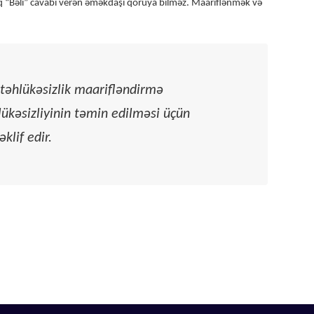
 “Bəli” cavabı verən əməkdaşı qoruya bilməz. Maariflənmək və
təhlükəsizlik maarifləndirmə
hlükəsizliyinin təmin edilməsi üçün
klif edir.