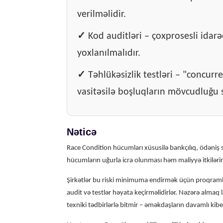
verilməlidir.
✓
Kod auditləri – çoxprosesli idar
yoxlanılmalıdır.
✓
Təhlükəsizlik testləri – "concurr
vasitəsilə boşluqların mövcudluğu s
Nəticə
Race Condition hücumları xüsusilə bankçılıq, ödəniş si
hücumların uğurla icra olunması həm maliyyə itkilərin
Şirkətlər bu riski minimuma endirmək üçün proqramla
audit və testlər həyata keçirməlidirlər. Nəzərə almaq l
texniki tədbirlərlə bitmir – əməkdaşların davamlı kibe