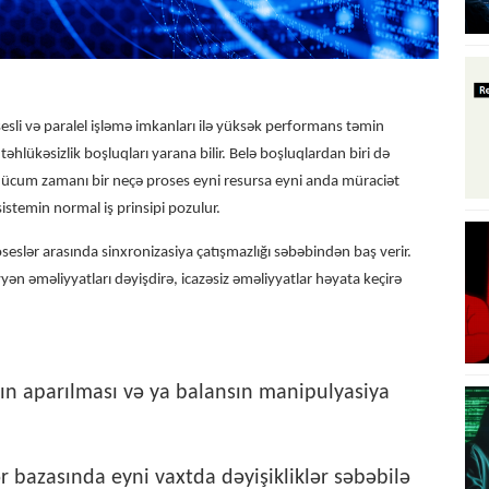
sli və paralel işləmə imkanları ilə yüksək performans təmin
hlükəsizlik boşluqları yarana bilir. Belə boşluqlardan biri də
ücum zamanı bir neçə proses eyni resursa eyni anda müraciət
stemin normal iş prinsipi pozulur.
eslər arasında sinxronizasiya çatışmazlığı səbəbindən baş verir.
yən əməliyyatları dəyişdirə, icazəsiz əməliyyatlar həyata keçirə
arın aparılması və ya balansın manipulyasiya
 bazasında eyni vaxtda dəyişikliklər səbəbilə