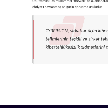
Unutmayın: Ən mükəmməl "firewall" belə, aldanaraq
ehtiyatlı davranmaq ən güclü qorunma üsuludur.
CYBERSIGN, şirkətlər üçün kiber
təlimlərinin təşkili və şirkət tə
kibertəhlükəsizlik xidmətlərini tə