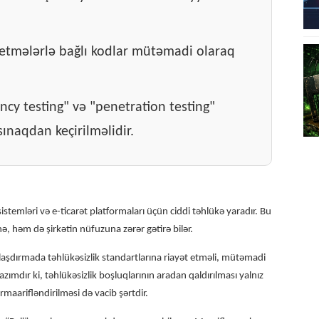
əetmələrlə bağlı kodlar mütəmadi olaraq
ency testing" və "penetration testing"
ınaqdan keçirilməlidir.
stemləri və e-ticarət platformaları üçün ciddi təhlükə yaradır. Bu
ə, həm də şirkətin nüfuzuna zərər gətirə bilər.
şdırmada təhlükəsizlik standartlarına riayət etməli, mütəmadi
azımdır ki, təhlükəsizlik boşluqlarının aradan qaldırılması yalnız
rmaarifləndirilməsi də vacib şərtdir.