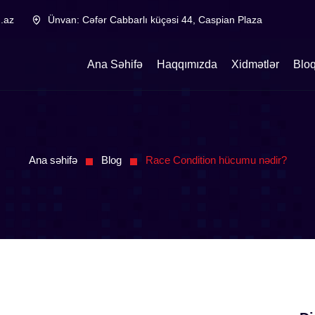
.az
Ünvan:
Cəfər Cabbarlı küçəsi 44, Caspian Plaza
Ana Səhifə
Haqqımızda
Xidmətlər
Blo
Ana səhifə
Blog
Race Condition hücumu nədir?