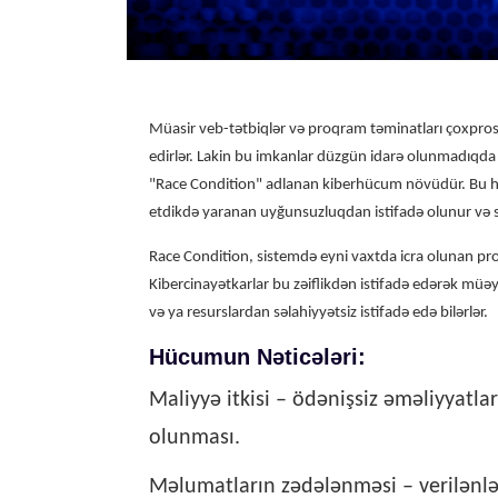
Müasir veb-tətbiqlər və proqram təminatları çoxprose
edirlər. Lakin bu imkanlar düzgün idarə olunmadıqda tə
"Race Condition" adlanan kiberhücum növüdür. Bu h
etdikdə yaranan uyğunsuzluqdan istifadə olunur və si
Race Condition, sistemdə eyni vaxtda icra olunan pros
Kibercinayətkarlar bu zəiflikdən istifadə edərək müəy
və ya resurslardan səlahiyyətsiz istifadə edə bilərlər.
Hücumun Nəticələri:
Maliyyə itkisi – ödənişsiz əməliyyatl
olunması.
Məlumatların zədələnməsi – verilənlər