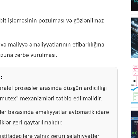
bit işləməsinin pozulması və gözlənilməz
 və maliyyə əməliyyatlarının etibarlılığına
fuzuna zərbə vurulması.
:
alel proseslər arasında düzgün ardıcıllığı
mutex" mexanizmləri tətbiq edilməlidir.
lər bazasında əməliyyatlar avtomatik idarə
klər geri qaytarılmalıdır.
tifadəçilərə yalnız zəruri səlahiyyətlər