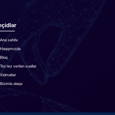
çidlər
Ana səhifə
Haqqımızda
Bloq
Tez-tez verilən suallar
Xidmətlər
Bizimlə əlaqə