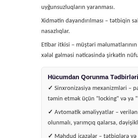
uyğunsuzluqların yaranması.
Xidmətin dayandırılması – tətbiqin sa
nasazlıqlar.
Etibar itkisi – müştəri məlumatlarının
xələl gəlməsi nəticəsində şirkətin nü
Hücumdan Qorunma Tədbirləri
✓
Sinxronizasiya mexanizmləri – par
təmin etmək üçün "locking" və ya "
✓
Avtomatik əməliyyatlar – verilən
olunmalı, yarımçıq qalarsa, dəyişikli
✓
Məhdud icazələr – tətbiqlərə və is