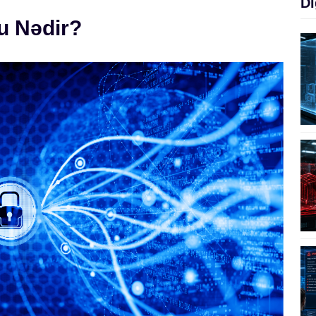
Di
u Nədir?