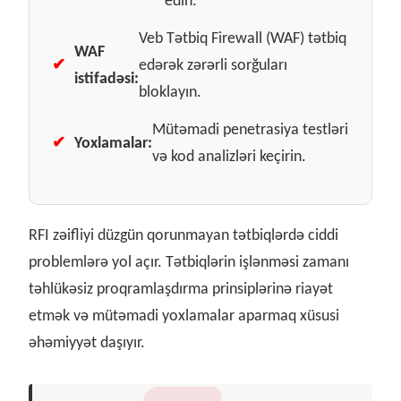
edin.
Veb Tətbiq Firewall (WAF) tətbiq
WAF
✔
edərək zərərli sorğuları
istifadəsi:
bloklayın.
Mütəmadi penetrasiya testləri
✔
Yoxlamalar:
və kod analizləri keçirin.
RFI zəifliyi düzgün qorunmayan tətbiqlərdə ciddi
problemlərə yol açır. Tətbiqlərin işlənməsi zamanı
təhlükəsiz proqramlaşdırma prinsiplərinə riayət
etmək və mütəmadi yoxlamalar aparmaq xüsusi
əhəmiyyət daşıyır.