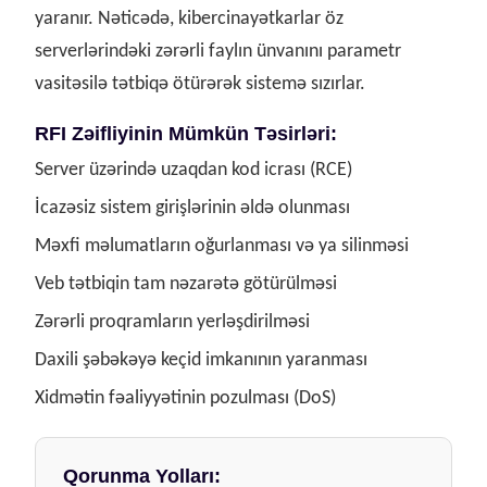
yaranır. Nəticədə, kibercinayətkarlar öz
serverlərindəki zərərli faylın ünvanını parametr
vasitəsilə tətbiqə ötürərək sistemə sızırlar.
RFI Zəifliyinin Mümkün Təsirləri:
Server üzərində uzaqdan kod icrası (RCE)
İcazəsiz sistem girişlərinin əldə olunması
Məxfi məlumatların oğurlanması və ya silinməsi
Veb tətbiqin tam nəzarətə götürülməsi
Zərərli proqramların yerləşdirilməsi
Daxili şəbəkəyə keçid imkanının yaranması
Xidmətin fəaliyyətinin pozulması (DoS)
Qorunma Yolları: