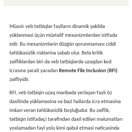
Müasir veb tətbiqlər faylların dinamik şəkildə
yüklənməsi üçün müxtəlif mexanizmlərdən istifadə
edir. Bu mexanizmlərin düzgün qorunmaması ciddi
təhlükəsizlik risklərinə səbəb olur. Belə kritik
zəifliklərdən biri də veb tətbiqlərdə uzaqdan kod
icrasına şərait yaradan
Remote File Inclusion (RFI)
zəifliyidir.
RFI, veb tətbiqin uzaq mənbədə yerləşən faylı öz
daxilində yükləməsinə və bəzi hallarda icra etməsinə
imkan verən təhlükəsizlik boşluğudur. Bu zəiflik,
tətbiqin istifadəçi tərəfindən daxil edilən məlumatları
yoxlamadan fayl yolu kimi qəbul etməsi nəticəsində