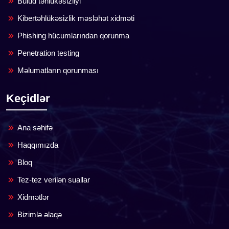
Bulud təhlükəsizliyi
Kibertəhlükəsizlik məsləhət xidməti
Phishing hücumlarından qorunma
Penetration testing
Məlumatların qorunması
Keçidlər
Ana səhifə
Haqqımızda
Bloq
Tez-tez verilən suallar
Xidmətlər
Bizimlə əlaqə