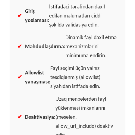
İstifadəçi tərəfindən daxil
Giriş
✔
edilən məlumatları ciddi
yoxlaması:
şəkildə validasiya edin.
Dinamik fayl daxil etmə
✔
Məhdudlaşdırma:
mexanizmlərini
minimuma endirin.
Fayl seçimi üçün yalnız
Allowlist
✔
təsdiqlənmiş (allowlist)
yanaşması:
siyahıdan istifadə edin.
Uzaq mənbələrdən fayl
yüklənməsi imkanlarını
✔
Deaktivasiya:
(məsələn,
allow_url_include) deaktiv